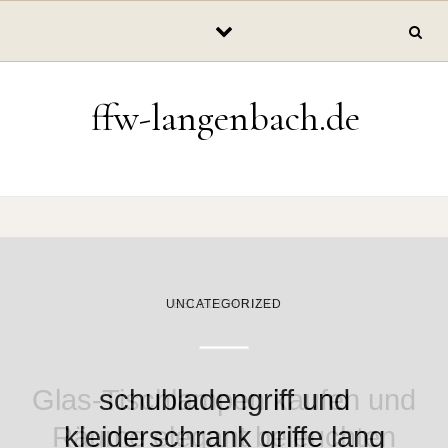
Skip to content
ffw-langenbach.de
UNCATEGORIZED
BELEUCHTUNG
Glas-Tischlampen kaufen und
schubladengriff und
Räume elegant beleuchten
kleiderschrank griffe lang