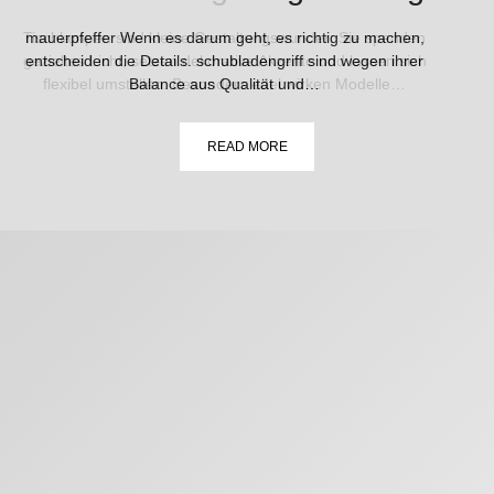
Tischlampen sind kleine Gestaltungswunder: Sie spenden
mauerpfeffer Wenn es darum geht, es richtig zu machen,
gezieltes Licht, setzen dekorative Akzente und lassen sich
entscheiden die Details. schubladengriff sind wegen ihrer
flexibel umstellen. Besonders edel wirken Modelle…
Balance aus Qualität und…
READ MORE
READ MORE
›